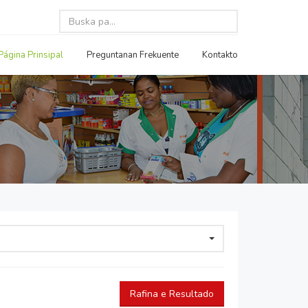
Página Prinsipal
Preguntanan Frekuente
Kontakto
Rafina e Resultado