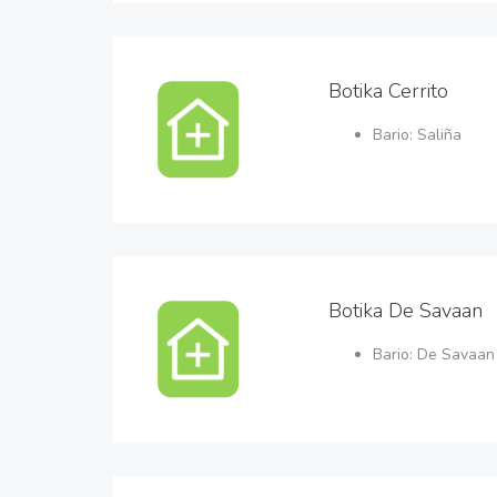
Botika Cerrito
Bario: Saliña
Botika De Savaan
Bario: De Savaan