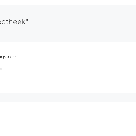
potheek"
ugstore
hi