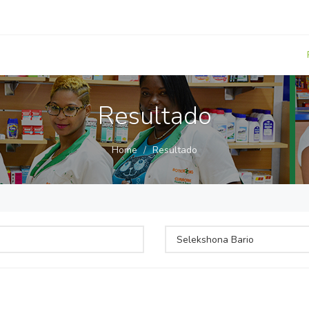
Resultado
Home
Resultado
Selekshona Bario