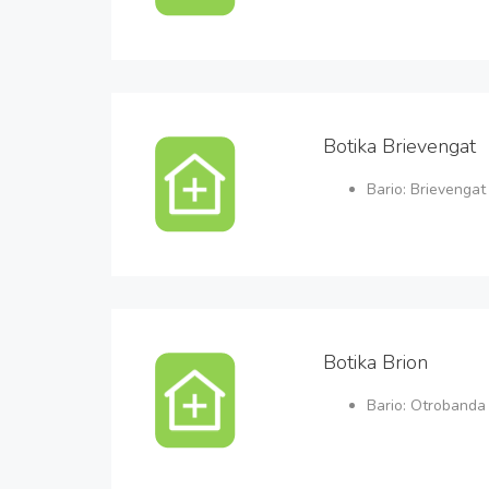
Botika Brievengat
Bario: Brievengat
Botika Brion
Bario: Otrobanda