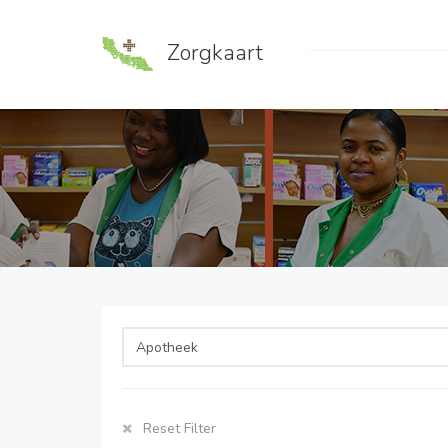
Zorgkaart
Reset Filter