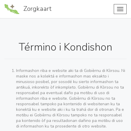
Zorgkaart
Toggl
navig
Término i Kondishon
Informashon riba e website aki ta di Gobièrnu di Kòrsou. Ni
maske nos a kolektá e informashon mas eksakto i
minusioso posibel, por sosodé ku sierto informashon ta
antikuá, inkorekto òf inkompleto. Gobièrnu di Kòrsou no ta
responsabel pa eventual daño pa motibu di uso di
informashon riba e website. Gobièrnu di Kòrsou no ta
responsabel tampoko pa kontenido di websitenan ku ta
konektá ku e website aki i ku ta trahá dor di otronan. Pa e
motibu ei Gobièrnu di Kòrsou tampoko no ta responsabel
pa kontenido òf pa resultadonan dañino pa motibu di uso
di informashon ku ta prosedente di otro website.