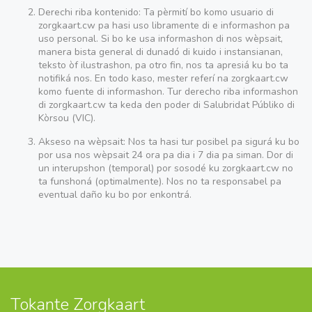
Derechi riba kontenido: Ta pèrmití bo komo usuario di
zorgkaart.cw pa hasi uso libramente di e informashon pa
uso personal. Si bo ke usa informashon di nos wèpsait,
manera bista general di dunadó di kuido i instansianan,
teksto òf ilustrashon, pa otro fin, nos ta apresiá ku bo ta
notifiká nos. En todo kaso, mester referí na zorgkaart.cw
komo fuente di informashon. Tur derecho riba informashon
di zorgkaart.cw ta keda den poder di Salubridat Públiko di
Kòrsou (VIC).
Akseso na wèpsait: Nos ta hasi tur posibel pa sigurá ku bo
por usa nos wèpsait 24 ora pa dia i 7 dia pa siman. Dor di
un interupshon (temporal) por sosodé ku zorgkaart.cw no
ta funshoná (optimalmente). Nos no ta responsabel pa
eventual daño ku bo por enkontrá.
Tokante Zorgkaart