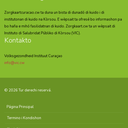
Zorgkaartcuracao.cw ta duna un bista di dunadó di kuido i di
institutonan di kuido na Kòrsou. E wèpsait ta ofresé bo informashon pa
bo haña e mihó fasilidatnan di kuido. Zorgkaart.cw ta un wèpsait di
Instituto di Salubridat Públiko di Kòrsou (VIC).
Kontakto
Volksgezondheid Instituut Curaçao
info@vic.cw
© 2026 Tur derechi reservá.
Página Prinsipal
Termino i Kondishon