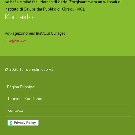
bo haña e mihó fasilidatnan di kuido. Zorgkaart.cw ta un wèpsait di
Instituto di Salubridat Públiko di Kòrsou (VIC).
Kontakto
Volksgezondheid Instituut Curaçao
info@vic.cw
© 2026 Tur derechi reservá.
Página Prinsipal
Termino i Kondishon
Kontakto