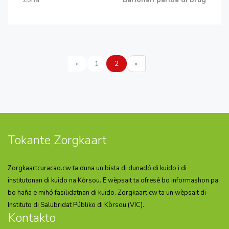
«
1
2
»
Tokante Zorgkaart
Zorgkaartcuracao.cw ta duna un bista di dunadó di kuido i di
institutonan di kuido na Kòrsou. E wèpsait ta ofresé bo informashon pa
bo haña e mihó fasilidatnan di kuido. Zorgkaart.cw ta un wèpsait di
Instituto di Salubridat Públiko di Kòrsou (VIC).
Kontakto