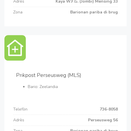
Adrès
Kaya W.F.G. (Jombi) Mensing 33
Zona
Barionan pariba di brug
Prikpost Perseusweg (MLS)
Bario: Zeelandia
Telefòn
736-8058
Adrès
Perseusweg 56
Zona
Barionan pariba di brug