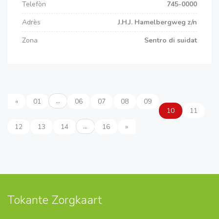
Telefòn
745-0000
Adrès
J.H.J. Hamelbergweg z/n
Zona
Sentro di suidat
…
«
01
06
07
08
09
10
11
…
12
13
14
16
»
Tokante Zorgkaart