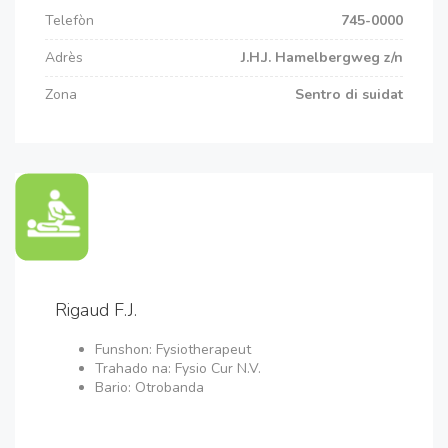
Telefòn
745-0000
Adrès
J.H.J. Hamelbergweg z/n
Zona
Sentro di suidat
Rigaud F.J.
Funshon: Fysiotherapeut
Trahado na: Fysio Cur N.V.
Bario: Otrobanda