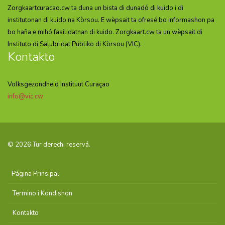
Zorgkaartcuracao.cw ta duna un bista di dunadó di kuido i di
institutonan di kuido na Kòrsou. E wèpsait ta ofresé bo informashon pa
bo haña e mihó fasilidatnan di kuido. Zorgkaart.cw ta un wèpsait di
Instituto di Salubridat Públiko di Kòrsou (VIC).
Kontakto
Volksgezondheid Instituut Curaçao
info@vic.cw
© 2026 Tur derechi reservá.
Página Prinsipal
Termino i Kondishon
Kontakto