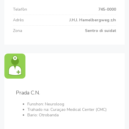
Telefòn
745-0000
Adrès
J.H.J. Hamelbergweg z/n
Zona
Sentro di suidat
Prada C.N.
Funshon: Neuroloog
Trahado na: Curaçao Medical Center (CMC)
Bario: Otrobanda