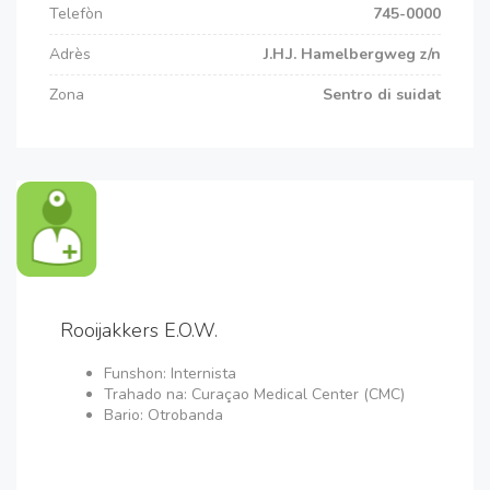
Telefòn
745-0000
Adrès
J.H.J. Hamelbergweg z/n
Zona
Sentro di suidat
Rooijakkers E.O.W.
Funshon: Internista
Trahado na: Curaçao Medical Center (CMC)
Bario: Otrobanda